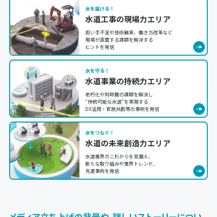
水を届ける！
水道工事の現場力エリア
担い手不足や技術継承、働き方改革など
現場が直面する課題を解決する
ヒントを発信
水を守る！
水道事業の持続力エリア
老朽化や財政難の課題を解決し
“持続可能な水道”を実現する
DX活用・官民共創等の事例を発信
水をつなぐ！
水道の未来創造力エリア
水道業界のこれからを見据え、
新たな取り組みや業界トレンド、
先進事例を発信
メディア立ち上げの背景や、詳しいストーリーについ