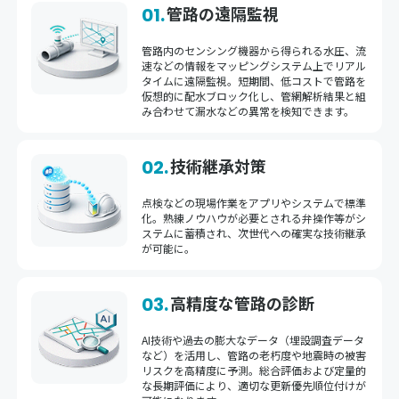
管路の遠隔監視
01.
管路内のセンシング機器から得られる水圧、流
速などの情報をマッピングシステム上でリアル
タイムに遠隔監視。短期間、低コストで管路を
仮想的に配水ブロック化し、管網解析結果と組
み合わせて漏水などの異常を検知できます。
技術継承対策
02.
点検などの現場作業をアプリやシステムで標準
化。熟練ノウハウが必要とされる弁操作等がシ
ステムに蓄積され、次世代への確実な技術継承
が可能に。
高精度な管路の診断
03.
AI技術や過去の膨大なデータ（埋設調査データ
など）を活用し、管路の老朽度や地震時の被害
リスクを高精度に予測。総合評価および定量的
な長期評価により、適切な更新優先順位付けが