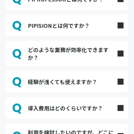
A
KSIS PIPEFULを構成するシステムの中で、設計・
施工系アプリケーション群の総称です。「自動配
Q
管設計支援システム”PIPE-Pro”」「施工計画シス
PIPISIONとは何ですか？
テム」「施工情報システムⅡ」「提出書類作成支
A
KSIS PIPEFULを構成するシステムの中で、維持管
援システム」 の4つのアプリケーションで構成さ
理・ソリューションの総称です。センサやGIS、ク
れ、管路の自動配管設計（PIPE-Pro）、施工計画
Q
どのような業務が効率化できます
ラウド、解析技術を活用し、目に見えない地下の
の立案、スマートフォンによる施工管理（施工情
か？
管路の状態をリアルタイムに見える化。漏水や老
報システムⅡ）、工事日報・管割図など提出書類
A
朽化の兆候を捉え、「事後対応型」から「予防保
主に以下の業務を支援します。
の自動作成まで、水道工事に関わる一連の業務を
全型」への維持管理の転換を支援します。主なシ
デジタルで支援します。
Q
ステムは以下のとおりです。
＜PIPROFESSORで効率化できる業務＞
経験が浅くても使えますか？
管路設計図面の自動作成（AI活用）
A
はい。自動配管設計支援システムは、設計の経験
PIPISION GIS：センサデータや診断結果、更新計
施工工程の自動算出
が浅い方でもCADシステムの操作により設計ルー
画などを地図上で一元表示するマッピングシステ
スマートフォンによる施工管理
Q
ルに沿った管割図が自動作成され、施工計画も自
導入費用はどのくらいですか？
ム
工事日報・管割図など約20種類の書類自動作成
動作成されます。施工情報システムⅡではシステ
A
残留塩素濃度管理システム：管路末端の残留塩素
PIPROFESSORは初期費用は不要で、月額のサブ
ムのガイダンスに従って操作することで、経験の浅
濃度を常時自動計測し、排水の開始・停止を自動
＜PIPISIONで効率化できる業務＞
スクリプション形式でご利用いただけます。必要
い方でも施工品質を確保しながら業務を進められ
利用を検討したいのですが、どこに
制御するシステム
管路の状態をGIS上でリアルタイム監視
なアプリケーションに応じたプランを選択できま