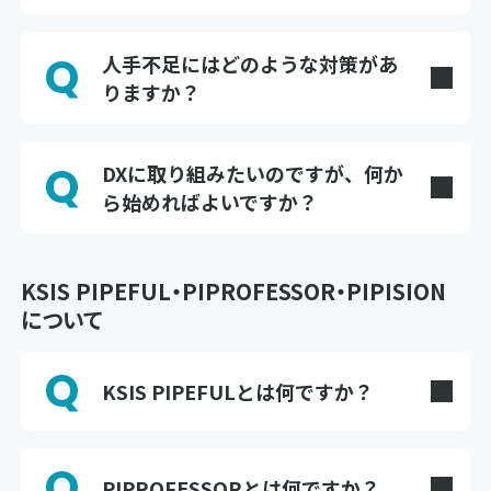
A
日本国内では法定耐用年数（40年）を超えた水道
管路の割合が約2割に達しており、管路更新率は
Q
人手不足にはどのような対策があ
年々低下しています。老朽化が進むと漏水・断水
りますか？
のリスクが高まるため、早急な対応が求められて
A
います。
業務のDX推進（デジタルトランスフォーメーショ
ン）により、さまざまな業務の効率化、生産性向
Q
DXに取り組みたいのですが、何か
上、省人化等進めることが対策のひとつです。ま
ら始めればよいですか？
た、業務の標準化を進めることで、DX支援による
A
技術継承の課題解決にもつなげられます。 当サイ
まずは日々の業務で「時間がかかっている作業」
トでは、実際にDXに取り組む工事事業者の事例も
や「属人化している作業」を洗い出すことが第一
ご紹介しています。
歩です。当サイトの記事では、現場でDXを実践し
KSIS PIPEFUL・PIPROFESSOR・PIPISION
ている方々の具体的な取り組みをご紹介していま
について
すので、ぜひ参考にしてください。
Q
KSIS PIPEFULとは何ですか？
A
クボタが提供する、管路のライフサイクル全体
（設計→施工→維持管理→更新計画）をカバーす
Q
るクラウド型の総合プラットフォームです。
PIPROFESSORとは何ですか？