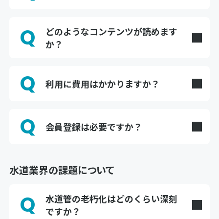
れる場所を目指しています。
A
水道工事事業者・コンサルタント・地方自治体の
水道担当者など、水道インフラに関わるすべての方
Q
どのようなコンテンツが読めます
を対象としています。
か？
A
主に以下の3種類のコンテンツをお届けしていま
す。
Q
工事事業者インタビュー：DXや経営改革に取り組
利用に費用はかかりますか？
む工事事業者の生の声
A
いいえ。すべての記事・コンテンツは無料でご覧
ハウツー記事：施工品質の向上、現場の安全対
いただけます。
策、補助金活用など実践的な情報
Q
会員登録は必要ですか？
社員インタビュー：ソリューション開発者が語る
A
想いや開発秘話（Coming soon‥）
記事の閲覧に会員登録は不要です。カタログダウ
ンロードやお問い合わせの際に、お名前・メール
アドレス等のご入力をお願いする場合がありま
水道業界の課題について
す。
Q
水道管の老朽化はどのくらい深刻
ですか？