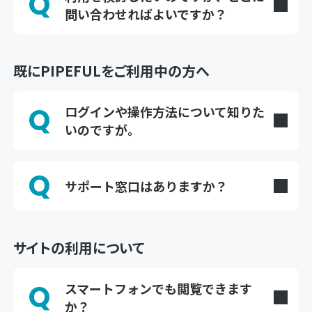
Q
る設計になっています。PIPISIONも、センサデー
問い合わせればよいですか？
漏水調査エリアのスクリーニング・絞り込み
す。詳細はお問い合わせください。PIPISIONにつ
タや診断結果をシステムが可視化するため、経験
A
デジタル配水ブロック：センシングデータ（水
老朽度診断、地震等による管路被害予測等管路の
いては、事業体様の課題に応じたご提案となりま
当サイトの
お問い合わせフォーム
からお気軽にご
や勘に頼らない判断をサポートします。
圧・流速・流向）から仮想的な配水ブロックを短
総合評価及び断水リスクを踏まえた管路の更新優
すので、詳細はお問い合わせください。
連絡ください。
期間で構築し、漏水調査エリアを絞り込む手法
先度算出と効率的な更新計画策定
既にPIPEFULをご利用中の方へ
残留塩素濃度の自動測定・自動排水制御
更新計画策定支援システム：管路の診断・総合評
管路パトロール・弁栓類点検など現場作業の計画
Q
ログインや操作方法について知りた
価から断水リスクが最小となる更新優先順位付
立案や作業支援、実績管理
いのですが。
け・工事発注区間の自動設定まで、更新計画策定
A
PIPEFULポータルサイトの「よくあるご質問」ペ
をトータルで支援するシステム
ージをご確認ください。
Q
https://pipeful.kubota.co.jp/top/frequently-
サポート窓口はありますか？
現場支援アプリ：管路パトロールや弁栓類点検な
questions
A
ど、現場作業のデジタル管理を支援するモバイル
PIPEFULサポートデスクにて対応しています。
アプリ
TEL：0120-131-309
Email：kbt_ex.pipeful-contact@kubota.com
サイトの利用について
Q
スマートフォンでも閲覧できます
か？