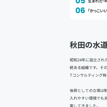
05
生まれた「
06
「かっこい
秋田の水
昭和24年に設立さ
統ある組織です。そ
Tコンサルティング株
後発としての立場は
入れやすい環境でも
索してきました。