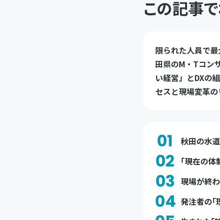
この記事で
限られた人員で最
田県のM・Tコン
い経営」とDXの
セスと現場変革の
01
秋田の水道
02
「現在の体
03
現場が終わ
04
発注者の「